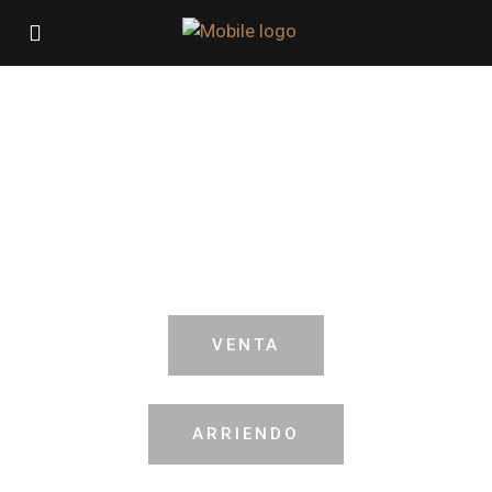
Aquí encontrarás
herramientas para una
búsqueda exitosa
VENTA
ARRIENDO