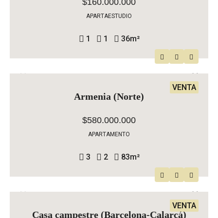
$160.000.000
APARTAESTUDIO
1
1
36
m²
VENTA
Armenia (Norte)
$580.000.000
APARTAMENTO
3
2
83
m²
VENTA
Casa campestre (Barcelona-Calarcá)