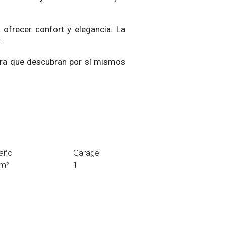
ofrecer confort y elegancia. La
.
ara que descubran por sí mismos
año
Garage
 m²
1