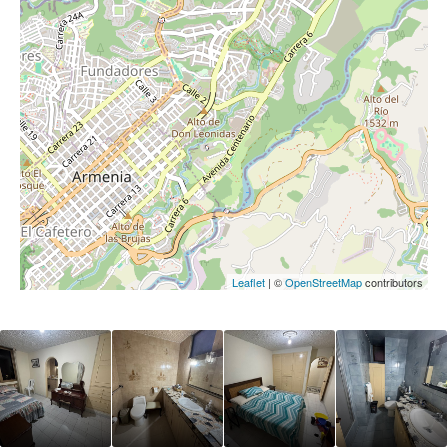
Leaflet
| ©
OpenStreetMap
contributors