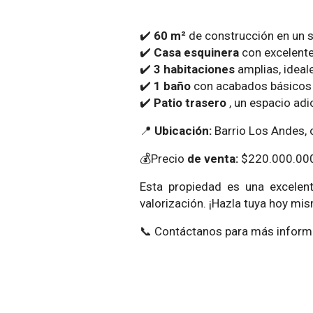
✔️
60 m²
de construcción en un so
✔️
Casa esquinera
con excelente 
✔️
3 habitaciones
amplias, ideale
✔️
1 baño
con acabados básicos 
✔️
Patio trasero
, un espacio adi
📍
Ubicación:
Barrio Los Andes, 
💰Precio
de venta:
$220.000.00
Esta propiedad es una excelent
valorización. ¡Hazla tuya hoy mi
📞 Contáctanos para más informa